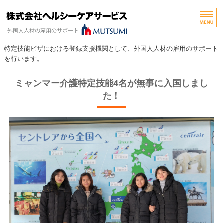
岐阜県岐阜市で介護・外
特定技能ビザにおける登録支援機関として、外国人人材の雇用のサポート
を行います。
ホーム
ミャンマー介護特定技能4名が無事に入国しまし
た！
サービスについて
外国人人材紹介の流れ
会社概要
お問い合わせ